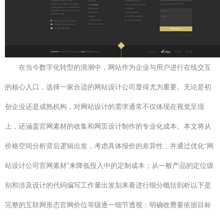
在当今数字化转型的浪潮中，网站作为企业与用户进行在线交互
的核心入口，选择一家合适的网站设计公司显得尤为重要。无论是初
创企业还是成熟机构，对网站设计的需求通常不仅体现在视觉呈现
上，还涵盖官网素材的收集和网页设计制作的专业化成本。本文将从
价格空间分析背后逻辑出发，考虑具体报价的差异性，并通过优化“网
站设计公司官网素材”来降低投入中的定制成本；从一般产品的定位级
别和涉及设计的代码编写工作量出发划来看进行细分概括剖析以下是
完整的互联网形态官网价位等级逐一细节透视：明确收费要依据目标